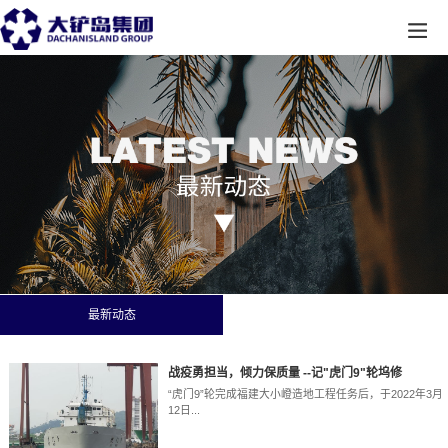
最新动态
战疫勇担当，倾力保质量 --记"虎门9"轮坞修
“虎门9”轮完成福建大小嶝造地工程任务后，于2022年3月
12日...