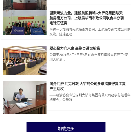
凝聚疏浚力量，建设美丽鹏城--大铲岛集团与天
航局南方公司、上航局华南市政公司联合举办羽
毛球联谊赛
为进一步加强与天航局南方公司、上航局华南市政公司的
交流，搭建互动...
凝心聚力向未来 高歌奋进谱新篇
公司于2021年3月6日至8日在惠州双月湾隆重召开了“深
圳大铲岛...
同舟共济 共克时艰 大铲岛公司多举措赢得复工复
产主动权
——疏浚协会专访深圳大铲岛集团有限公司赵学总经理年
初至今，受新冠...